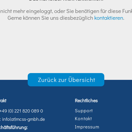
nicht mehr eingeloggt, oder Sie benötigen für diese Funk
Gerne können Sie uns diesbezüglich
kontaktieren
.
Zurück zur Übersicht
akt
Rechtliches
Support
 +49 (0) 221 820 089 0
Kontakt
: info(at)mcss-gmbh.de
Impressum
häftsführung: