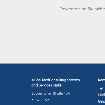
Entweder sind Sie nicht/
MCSS MedConsulting Systems
Kont
and Services GmbH
Tel:
Subbelrather Straße 15A
Mail
50823 Köln
Gesc