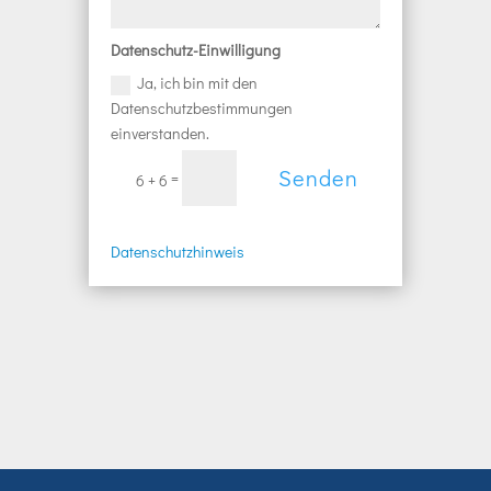
Datenschutz-Einwilligung
Ja, ich bin mit den
Datenschutzbestimmungen
einverstanden.
A
Senden
=
6 + 6
l
t
e
Datenschutzhinweis
r
n
a
t
i
v
e
: