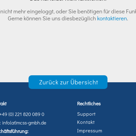
nicht mehr eingeloggt, oder Sie benötigen für diese Funk
Gerne können Sie uns diesbezüglich
kontaktieren
.
Zurück zur Übersicht
akt
Rechtliches
Support
 +49 (0) 221 820 089 0
Kontakt
: info(at)mcss-gmbh.de
Impressum
häftsführung: