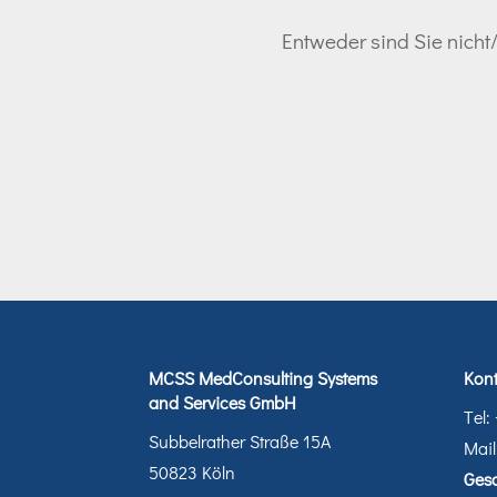
Entweder sind Sie nicht/
MCSS MedConsulting Systems
Kont
and Services GmbH
Tel:
Subbelrather Straße 15A
Mail
50823 Köln
Gesc